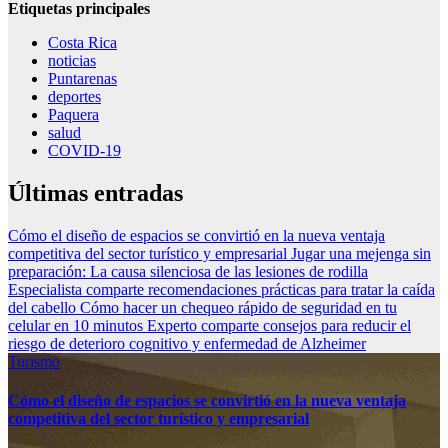
Etiquetas principales
Costa Rica
noticias
Puntarenas
deportes
Paquera
salud
COVID-19
Últimas entradas
Cómo el diseño de espacios se convirtió en la nueva ventaja
competitiva del sector turístico y empresarial
Jugar una mejenga sin
preparación: La causa silenciosa de las lesiones de rodilla
Especialista comparte recomendaciones prácticas para tratar la caída
del cabello
Cómo hacer un chequeo rápido de seguridad en tu
celular en 10 minutos
Experto comparte consejos para reducir el
riesgo de deterioro cognitivo у enfermedad de Alzheimer
Turismo
Cómo el diseño de espacios se convirtió en la nueva ventaja
competitiva del sector turístico y empresarial