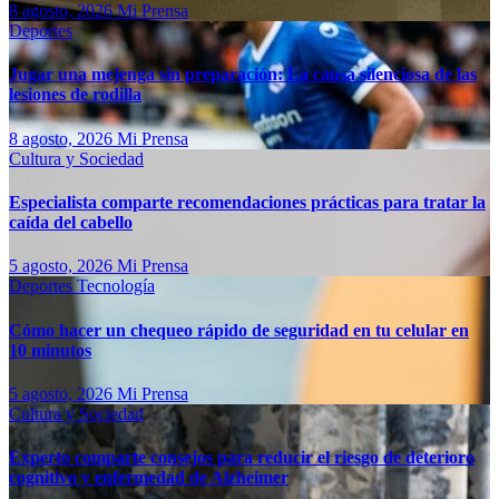
8 agosto, 2026
Mi Prensa
Deportes
Jugar una mejenga sin preparación: La causa silenciosa de las
lesiones de rodilla
8 agosto, 2026
Mi Prensa
Cultura y Sociedad
Especialista comparte recomendaciones prácticas para tratar la
caída del cabello
5 agosto, 2026
Mi Prensa
Deportes
Tecnología
Cómo hacer un chequeo rápido de seguridad en tu celular en
10 minutos
5 agosto, 2026
Mi Prensa
Cultura y Sociedad
Experto comparte consejos para reducir el riesgo de deterioro
cognitivo у enfermedad de Alzheimer