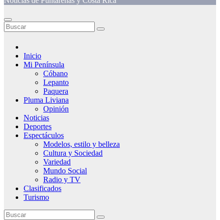
Noticias de Puntarenas y Costa Rica
Inicio
Mi Península
Cóbano
Lepanto
Paquera
Pluma Liviana
Opinión
Noticias
Deportes
Espectáculos
Modelos, estilo y belleza
Cultura y Sociedad
Variedad
Mundo Social
Radio y TV
Clasificados
Turismo