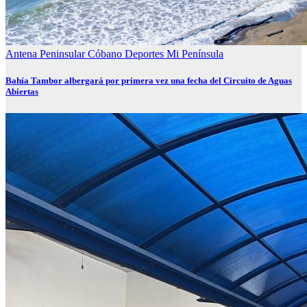
Antena Peninsular
Cóbano
Deportes
Mi Península
Bahía Tambor albergará por primera vez una fecha del Circuito de Aguas
Abiertas