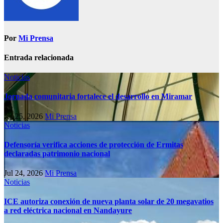
Por
Mi Prensa
Entrada relacionada
Noticias
Jornada comunitaria fortalece el desarrollo en Miramar
Jul 25, 2026
Mi Prensa
Noticias
Defensoría verifica acciones de protección de Ermitas
declaradas patrimonio nacional
Jul 24, 2026
Mi Prensa
Noticias
ICE autoriza conexión de nueva planta solar de 20 megavatios
a red eléctrica nacional en Nandayure