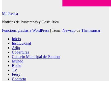
Mi Prensa
Noticias de Puntarenas y Costa Rica
Funciona gracias a WordPress
|
Tema:
Newsup
de
Themeansar
Inicio
Institucional
Adip
Coberturas
Concejo Municipal de Paquera
Mundo
Radio
TV
Ferry
Contacto