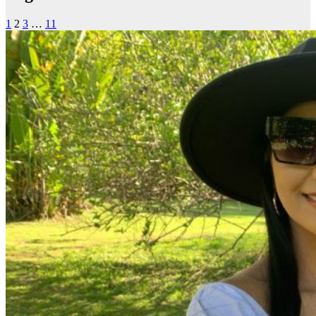
1
2
3
…
11