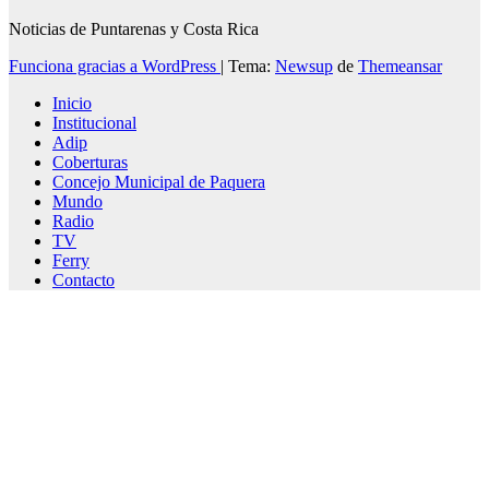
Noticias de Puntarenas y Costa Rica
Funciona gracias a WordPress
|
Tema:
Newsup
de
Themeansar
Inicio
Institucional
Adip
Coberturas
Concejo Municipal de Paquera
Mundo
Radio
TV
Ferry
Contacto