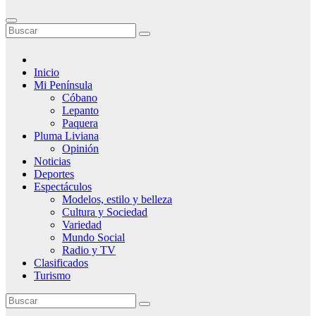
Inicio
Mi Península
Cóbano
Lepanto
Paquera
Pluma Liviana
Opinión
Noticias
Deportes
Espectáculos
Modelos, estilo y belleza
Cultura y Sociedad
Variedad
Mundo Social
Radio y TV
Clasificados
Turismo