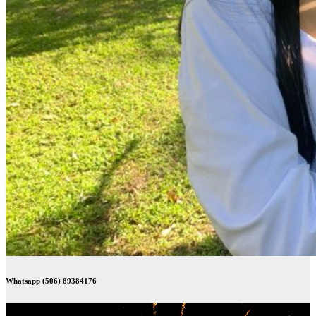
Whatsapp (506) 89384176