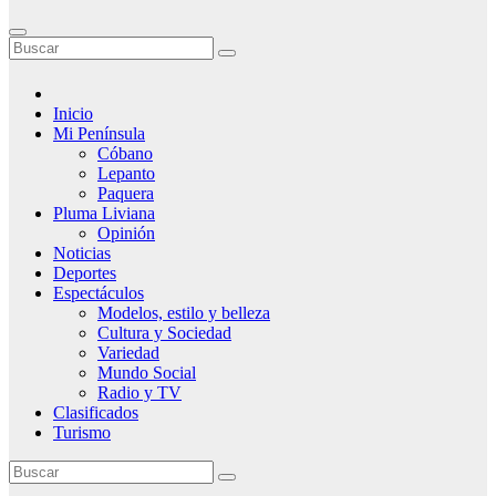
Inicio
Mi Península
Cóbano
Lepanto
Paquera
Pluma Liviana
Opinión
Noticias
Deportes
Espectáculos
Modelos, estilo y belleza
Cultura y Sociedad
Variedad
Mundo Social
Radio y TV
Clasificados
Turismo