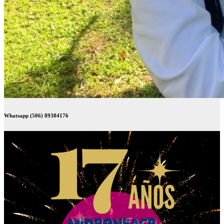
Whatsapp (506) 89384176