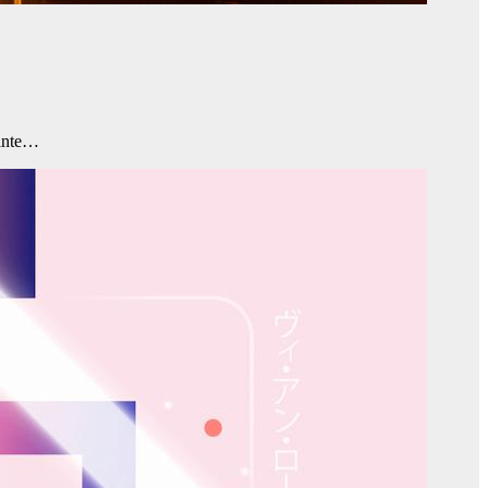
lante…