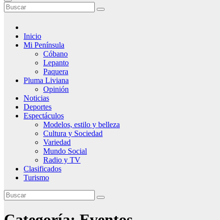
Inicio
Mi Península
Cóbano
Lepanto
Paquera
Pluma Liviana
Opinión
Noticias
Deportes
Espectáculos
Modelos, estilo y belleza
Cultura y Sociedad
Variedad
Mundo Social
Radio y TV
Clasificados
Turismo
Categoría:
Eventos