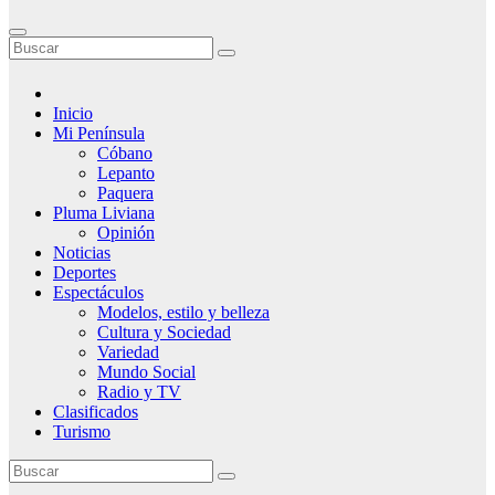
Inicio
Mi Península
Cóbano
Lepanto
Paquera
Pluma Liviana
Opinión
Noticias
Deportes
Espectáculos
Modelos, estilo y belleza
Cultura y Sociedad
Variedad
Mundo Social
Radio y TV
Clasificados
Turismo