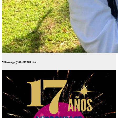
Whatsapp (506) 89384176