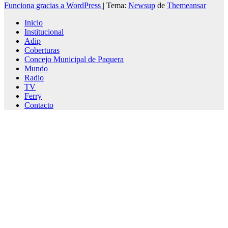
Funciona gracias a WordPress
|
Tema:
Newsup
de
Themeansar
Inicio
Institucional
Adip
Coberturas
Concejo Municipal de Paquera
Mundo
Radio
TV
Ferry
Contacto