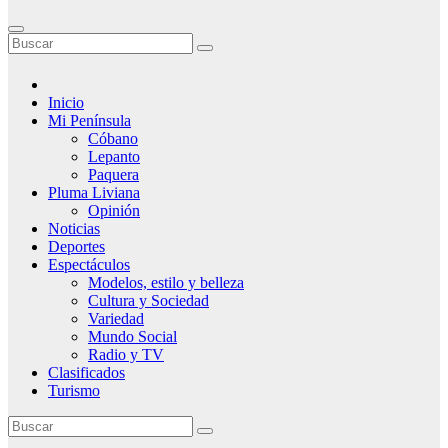
Inicio
Mi Península
Cóbano
Lepanto
Paquera
Pluma Liviana
Opinión
Noticias
Deportes
Espectáculos
Modelos, estilo y belleza
Cultura y Sociedad
Variedad
Mundo Social
Radio y TV
Clasificados
Turismo