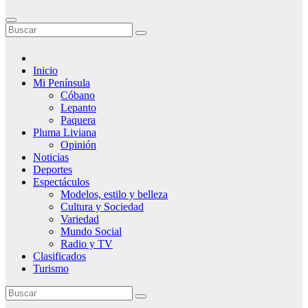
Inicio
Mi Península
Cóbano
Lepanto
Paquera
Pluma Liviana
Opinión
Noticias
Deportes
Espectáculos
Modelos, estilo y belleza
Cultura y Sociedad
Variedad
Mundo Social
Radio y TV
Clasificados
Turismo