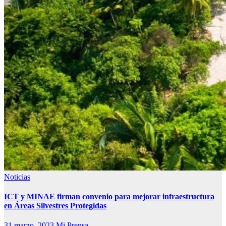
Noticias
ICT y MINAE firman convenio para mejorar infraestructura
en Áreas Silvestres Protegidas
31 marzo, 2023
Mi Prensa