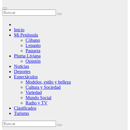
Inicio
Mi Península
Cóbano
Lepanto
Paquera
Pluma Liviana
Opinión
Noticias
Deportes
Espectáculos
Modelos, estilo y belleza
Cultura y Sociedad
Variedad
Mundo Social
Radio y TV
Clasificados
Turismo