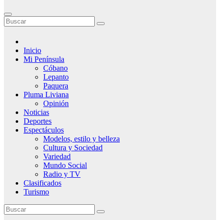
Inicio
Mi Península
Cóbano
Lepanto
Paquera
Pluma Liviana
Opinión
Noticias
Deportes
Espectáculos
Modelos, estilo y belleza
Cultura y Sociedad
Variedad
Mundo Social
Radio y TV
Clasificados
Turismo