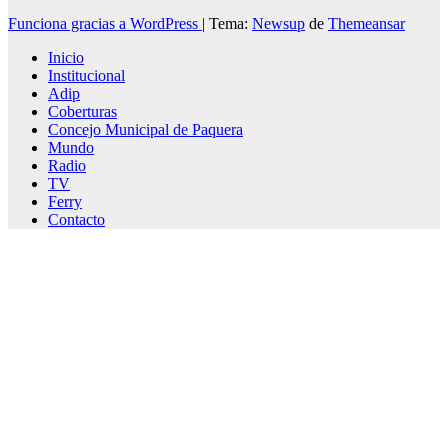
Funciona gracias a WordPress
|
Tema:
Newsup
de
Themeansar
Inicio
Institucional
Adip
Coberturas
Concejo Municipal de Paquera
Mundo
Radio
TV
Ferry
Contacto