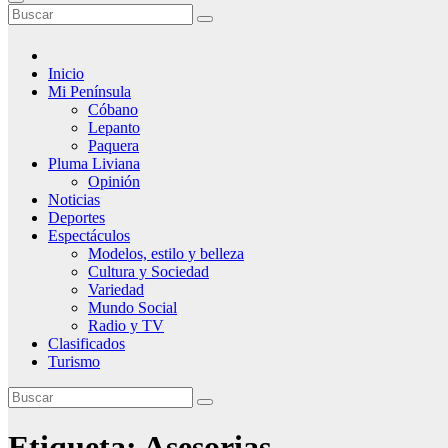
Inicio
Mi Península
Cóbano
Lepanto
Paquera
Pluma Liviana
Opinión
Noticias
Deportes
Espectáculos
Modelos, estilo y belleza
Cultura y Sociedad
Variedad
Mundo Social
Radio y TV
Clasificados
Turismo
Etiqueta:
Asesorias