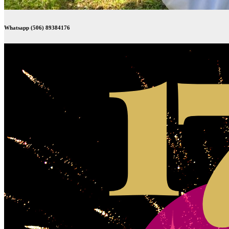
Whatsapp (506) 89384176