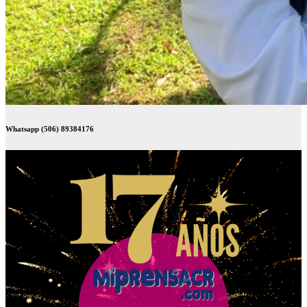
Whatsapp (506) 89384176