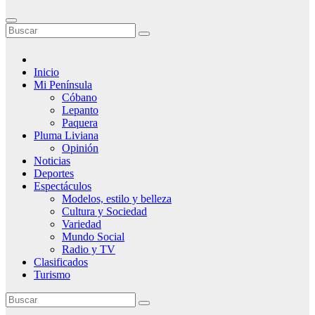
Inicio
Mi Península
Cóbano
Lepanto
Paquera
Pluma Liviana
Opinión
Noticias
Deportes
Espectáculos
Modelos, estilo y belleza
Cultura y Sociedad
Variedad
Mundo Social
Radio y TV
Clasificados
Turismo