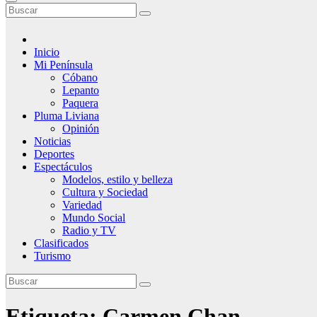
Inicio
Mi Península
Cóbano
Lepanto
Paquera
Pluma Liviana
Opinión
Noticias
Deportes
Espectáculos
Modelos, estilo y belleza
Cultura y Sociedad
Variedad
Mundo Social
Radio y TV
Clasificados
Turismo
Etiqueta:
Carmen Chan