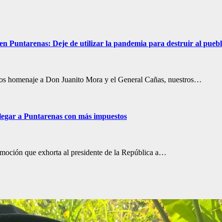
Puntarenas: Deje de utilizar la pandemia para destruir al puebl
mos homenaje a Don Juanito Mora y el General Cañas, nuestros…
legar a Puntarenas con más impuestos
 moción que exhorta al presidente de la República a…