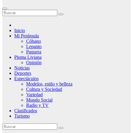
Inicio
Mi Península
Cóbano
Lepanto
Paquera
Pluma Liviana
Opinión
Noticias
Deportes
Espectáculos
Modelos, estilo y belleza
Cultura y Sociedad
Variedad
Mundo Social
Radio y TV
Clasificados
Turismo