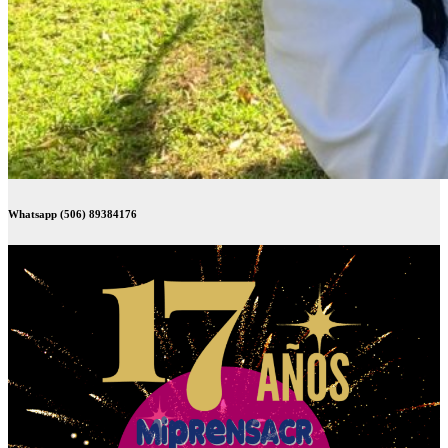
Whatsapp (506) 89384176