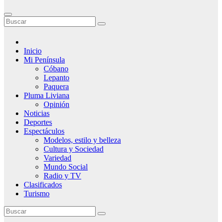
Inicio
Mi Península
Cóbano
Lepanto
Paquera
Pluma Liviana
Opinión
Noticias
Deportes
Espectáculos
Modelos, estilo y belleza
Cultura y Sociedad
Variedad
Mundo Social
Radio y TV
Clasificados
Turismo