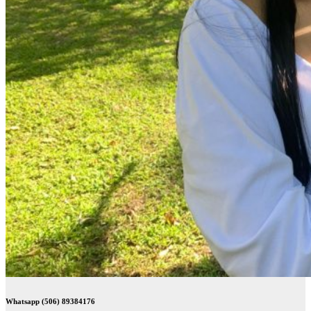
Whatsapp (506) 89384176