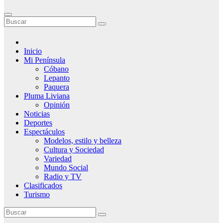
Inicio
Mi Península
Cóbano
Lepanto
Paquera
Pluma Liviana
Opinión
Noticias
Deportes
Espectáculos
Modelos, estilo y belleza
Cultura y Sociedad
Variedad
Mundo Social
Radio y TV
Clasificados
Turismo