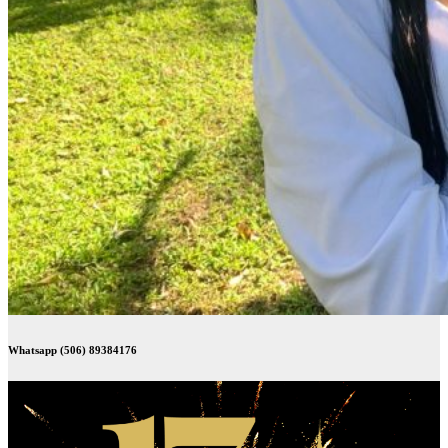
Whatsapp (506) 89384176