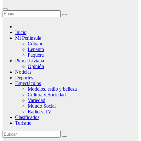
Inicio
Mi Península
Cóbano
Lepanto
Paquera
Pluma Liviana
Opinión
Noticias
Deportes
Espectáculos
Modelos, estilo y belleza
Cultura y Sociedad
Variedad
Mundo Social
Radio y TV
Clasificados
Turismo