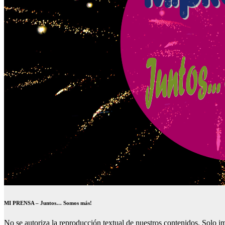
MI PRENSA – Juntos… Somos más!
No se autoriza la reproducción textual de nuestros contenidos. Solo imp