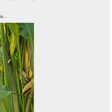
ogía…