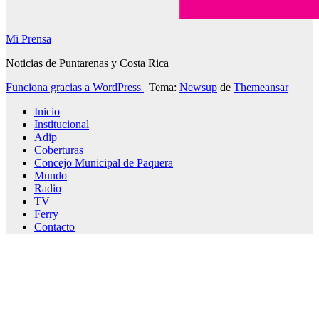
Mi Prensa
Noticias de Puntarenas y Costa Rica
Funciona gracias a WordPress
|
Tema:
Newsup
de
Themeansar
Inicio
Institucional
Adip
Coberturas
Concejo Municipal de Paquera
Mundo
Radio
TV
Ferry
Contacto