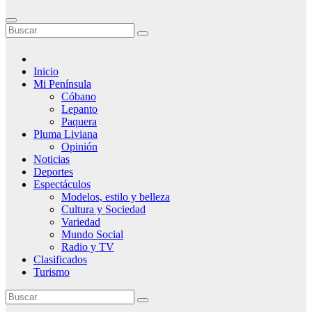
Inicio
Mi Península
Cóbano
Lepanto
Paquera
Pluma Liviana
Opinión
Noticias
Deportes
Espectáculos
Modelos, estilo y belleza
Cultura y Sociedad
Variedad
Mundo Social
Radio y TV
Clasificados
Turismo