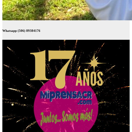
Whatsapp (506) 89384176