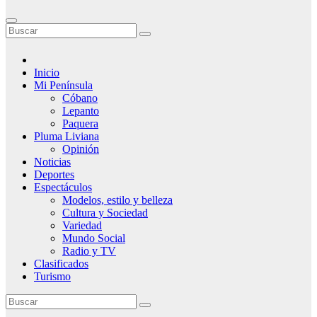
Inicio
Mi Península
Cóbano
Lepanto
Paquera
Pluma Liviana
Opinión
Noticias
Deportes
Espectáculos
Modelos, estilo y belleza
Cultura y Sociedad
Variedad
Mundo Social
Radio y TV
Clasificados
Turismo