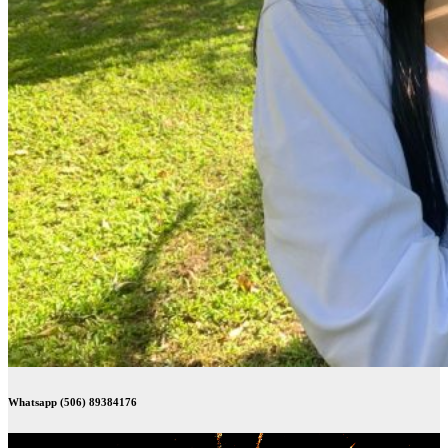
Whatsapp (506) 89384176