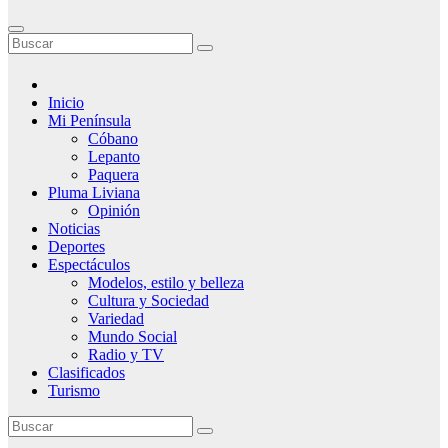
Inicio
Mi Península
Cóbano
Lepanto
Paquera
Pluma Liviana
Opinión
Noticias
Deportes
Espectáculos
Modelos, estilo y belleza
Cultura y Sociedad
Variedad
Mundo Social
Radio y TV
Clasificados
Turismo