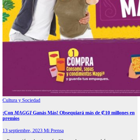
Cultura y Sociedad
¡Con
MAGGI
Ganás Más! Obsequiará más de
₡10 millones en
premios
13 septiembre, 2023
Mi Prensa