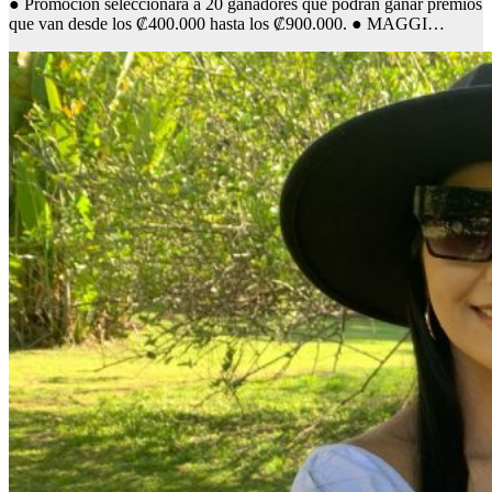
● Promoción seleccionará a 20 ganadores que podrán ganar premios
que van desde los ₡400.000 hasta los ₡900.000. ● MAGGI…