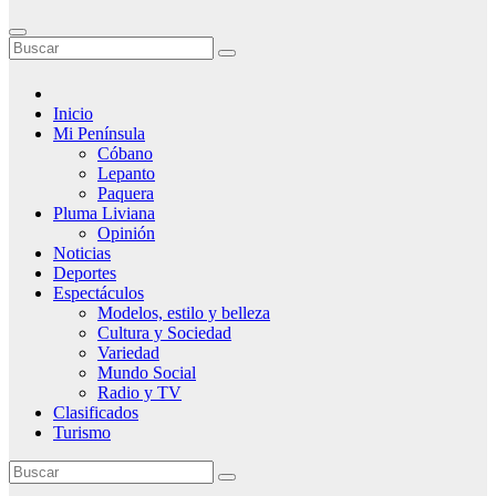
Inicio
Mi Península
Cóbano
Lepanto
Paquera
Pluma Liviana
Opinión
Noticias
Deportes
Espectáculos
Modelos, estilo y belleza
Cultura y Sociedad
Variedad
Mundo Social
Radio y TV
Clasificados
Turismo