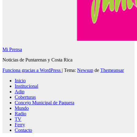
Mi Prensa
Noticias de Puntarenas y Costa Rica
Funciona gracias a WordPress
|
Tema:
Newsup
de
Themeansar
Inicio
Institucional
Adip
Coberturas
Concejo Municipal de Paquera
Mundo
Radio
TV
Ferry
Contacto