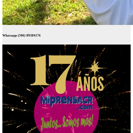
Whatsapp (506) 89384176