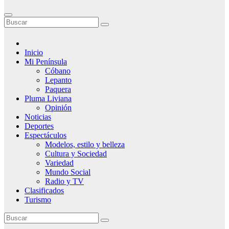
Inicio
Mi Península
Cóbano
Lepanto
Paquera
Pluma Liviana
Opinión
Noticias
Deportes
Espectáculos
Modelos, estilo y belleza
Cultura y Sociedad
Variedad
Mundo Social
Radio y TV
Clasificados
Turismo