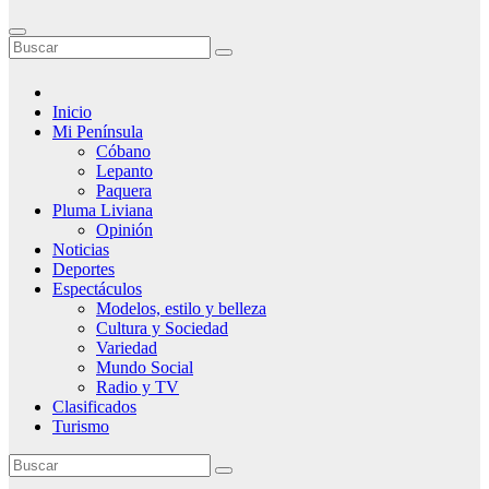
Inicio
Mi Península
Cóbano
Lepanto
Paquera
Pluma Liviana
Opinión
Noticias
Deportes
Espectáculos
Modelos, estilo y belleza
Cultura y Sociedad
Variedad
Mundo Social
Radio y TV
Clasificados
Turismo