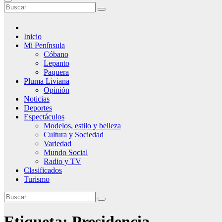
Inicio
Mi Península
Cóbano
Lepanto
Paquera
Pluma Liviana
Opinión
Noticias
Deportes
Espectáculos
Modelos, estilo y belleza
Cultura y Sociedad
Variedad
Mundo Social
Radio y TV
Clasificados
Turismo
Etiqueta:
Presidencia