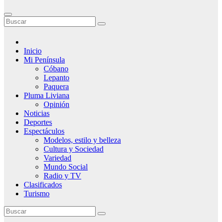
Inicio
Mi Península
Cóbano
Lepanto
Paquera
Pluma Liviana
Opinión
Noticias
Deportes
Espectáculos
Modelos, estilo y belleza
Cultura y Sociedad
Variedad
Mundo Social
Radio y TV
Clasificados
Turismo