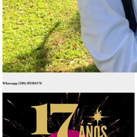
Whatsapp (506) 89384176