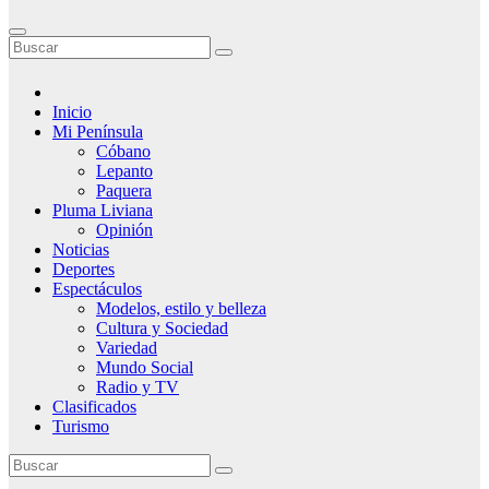
Inicio
Mi Península
Cóbano
Lepanto
Paquera
Pluma Liviana
Opinión
Noticias
Deportes
Espectáculos
Modelos, estilo y belleza
Cultura y Sociedad
Variedad
Mundo Social
Radio y TV
Clasificados
Turismo