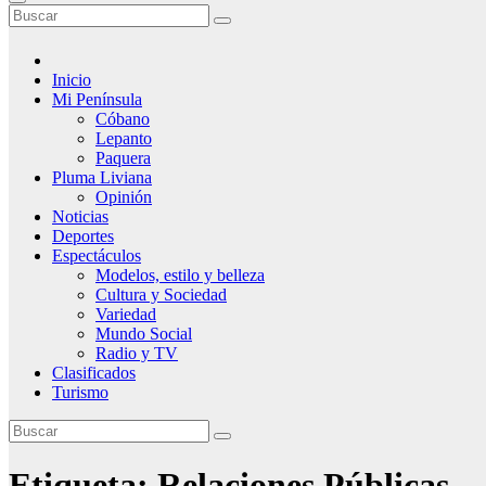
Inicio
Mi Península
Cóbano
Lepanto
Paquera
Pluma Liviana
Opinión
Noticias
Deportes
Espectáculos
Modelos, estilo y belleza
Cultura y Sociedad
Variedad
Mundo Social
Radio y TV
Clasificados
Turismo
Etiqueta:
Relaciones Públicas