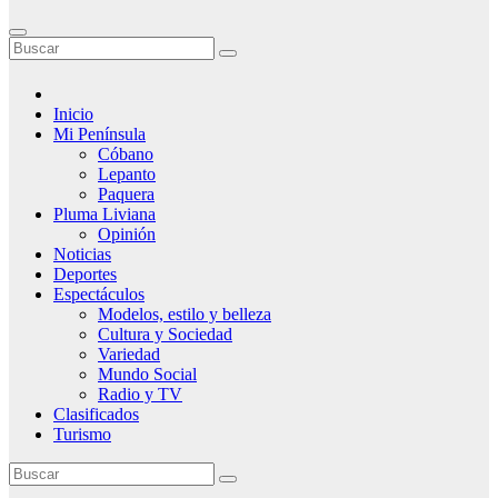
Inicio
Mi Península
Cóbano
Lepanto
Paquera
Pluma Liviana
Opinión
Noticias
Deportes
Espectáculos
Modelos, estilo y belleza
Cultura y Sociedad
Variedad
Mundo Social
Radio y TV
Clasificados
Turismo