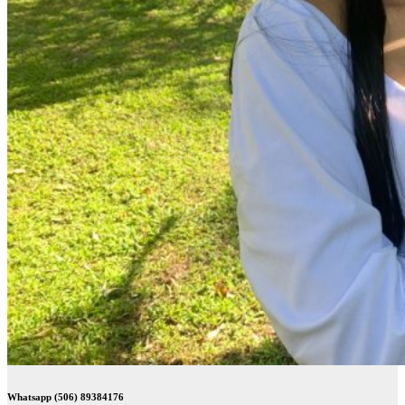
Whatsapp (506) 89384176