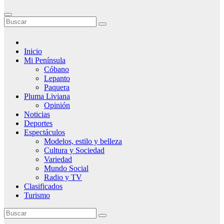
Inicio
Mi Península
Cóbano
Lepanto
Paquera
Pluma Liviana
Opinión
Noticias
Deportes
Espectáculos
Modelos, estilo y belleza
Cultura y Sociedad
Variedad
Mundo Social
Radio y TV
Clasificados
Turismo