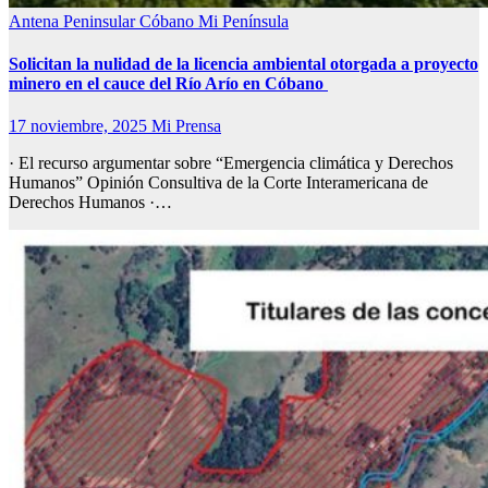
Antena Peninsular
Cóbano
Mi Península
Solicitan la nulidad de la licencia ambiental otorgada a proyecto
minero en el cauce del Río Arío en Cóbano
17 noviembre, 2025
Mi Prensa
· El recurso argumentar sobre “Emergencia climática y Derechos
Humanos” Opinión Consultiva de la Corte Interamericana de
Derechos Humanos ·…