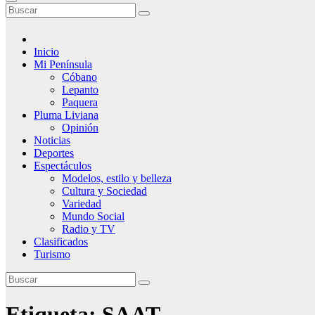
Inicio
Mi Península
Cóbano
Lepanto
Paquera
Pluma Liviana
Opinión
Noticias
Deportes
Espectáculos
Modelos, estilo y belleza
Cultura y Sociedad
Variedad
Mundo Social
Radio y TV
Clasificados
Turismo
Etiqueta:
SAAT