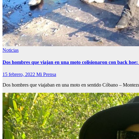
Noticias
Dos hombres que viajan en una moto colisionaron con back hoe:
15 febrero, 2022
Mi Prensa
Dos hombres que viajaban en una moto en sentido Cóbano – Montezum