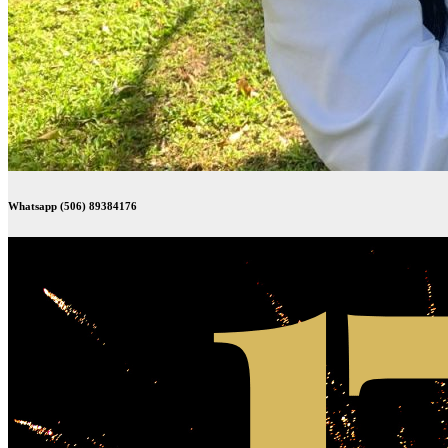
Whatsapp (506) 89384176