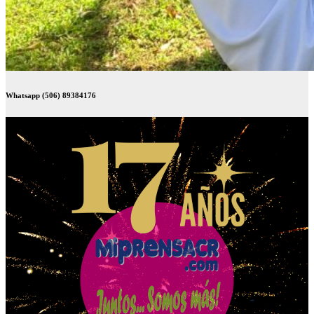
Whatsapp (506) 89384176