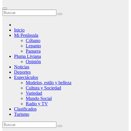
Inicio
Mi Península
Cóbano
Lepanto
Paquera
Pluma Liviana
Opinión
Noticias
Deportes
Espectáculos
Modelos, estilo y belleza
Cultura y Sociedad
Variedad
Mundo Social
Radio y TV
Clasificados
Turismo