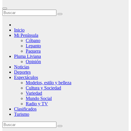
Inicio
Mi Península
Cóbano
Lepanto
Paquera
Pluma Liviana
Opinión
Noticias
Deportes
Espectáculos
Modelos, estilo y belleza
Cultura y Sociedad
Variedad
Mundo Social
Radio y TV
Clasificados
Turismo