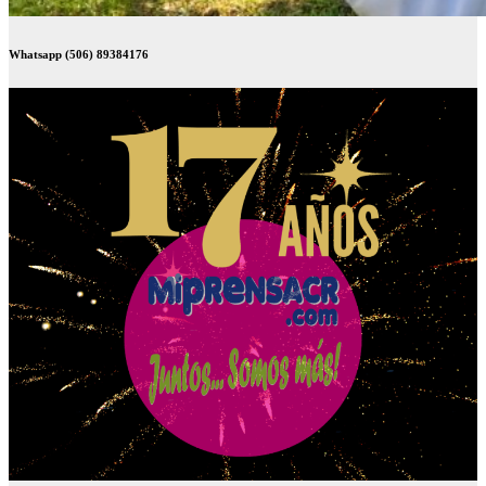
Whatsapp (506) 89384176