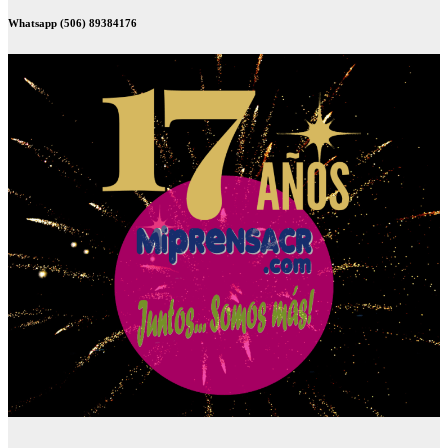
Whatsapp (506) 89384176