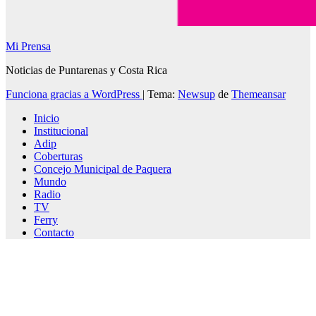
Mi Prensa
Noticias de Puntarenas y Costa Rica
Funciona gracias a WordPress
|
Tema:
Newsup
de
Themeansar
Inicio
Institucional
Adip
Coberturas
Concejo Municipal de Paquera
Mundo
Radio
TV
Ferry
Contacto