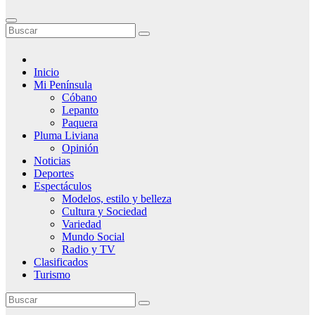
Inicio
Mi Península
Cóbano
Lepanto
Paquera
Pluma Liviana
Opinión
Noticias
Deportes
Espectáculos
Modelos, estilo y belleza
Cultura y Sociedad
Variedad
Mundo Social
Radio y TV
Clasificados
Turismo