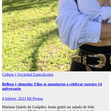
Cultura y Sociedad
Espectáculos
Belleza y simpatía: Ellas se apuntaron a celebrar nuestro 14
aniversario
4 febrero, 2023
Mi Prensa
Mariana Quirós de Guápiles. hasta grabó un saludo de feliz