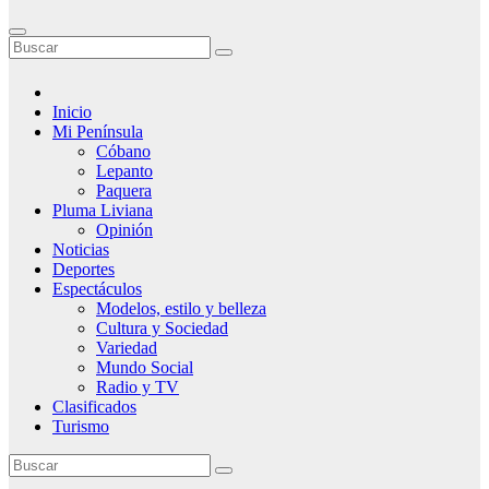
Inicio
Mi Península
Cóbano
Lepanto
Paquera
Pluma Liviana
Opinión
Noticias
Deportes
Espectáculos
Modelos, estilo y belleza
Cultura y Sociedad
Variedad
Mundo Social
Radio y TV
Clasificados
Turismo