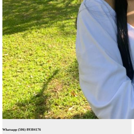
Whatsapp (506) 89384176