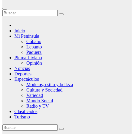
Inicio
Mi Península
Cóbano
Lepanto
Paquera
Pluma Liviana
Opinión
Noticias
Deportes
Espectáculos
Modelos, estilo y belleza
Cultura y Sociedad
Variedad
Mundo Social
Radio y TV
Clasificados
Turismo