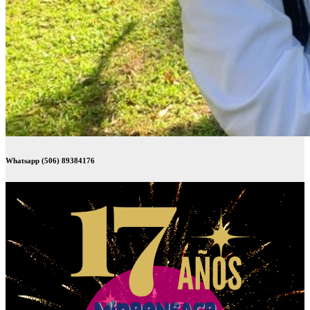
Whatsapp (506) 89384176