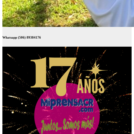
Whatsapp (506) 89384176