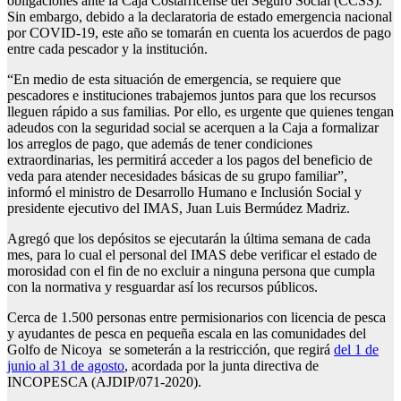
obligaciones ante la Caja Costarricense del Seguro Social (CCSS).
Sin embargo, debido a la declaratoria de estado emergencia nacional
por COVID-19, este año se tomarán en cuenta los acuerdos de pago
entre cada pescador y la institución.
“En medio de esta situación de emergencia, se requiere que
pescadores e instituciones trabajemos juntos para que los recursos
lleguen rápido a sus familias. Por ello, es urgente que quienes tengan
adeudos con la seguridad social se acerquen a la Caja a formalizar
los arreglos de pago, que además de tener condiciones
extraordinarias, les permitirá acceder a los pagos del beneficio de
veda para atender necesidades básicas de su grupo familiar”,
informó el ministro de Desarrollo Humano e Inclusión Social y
presidente ejecutivo del IMAS, Juan Luis Bermúdez Madriz.
Agregó que los depósitos se ejecutarán la última semana de cada
mes, para lo cual el personal del IMAS debe verificar el estado de
morosidad con el fin de no excluir a ninguna persona que cumpla
con la normativa y resguardar así los recursos públicos.
Cerca de 1.500 personas entre permisionarios con licencia de pesca
y ayudantes de pesca en pequeña escala en las comunidades del
Golfo de Nicoya se someterán a la restricción, que regirá
del 1 de
junio al 31 de agosto
, acordada por la junta directiva de
INCOPESCA (AJDIP/071-2020).