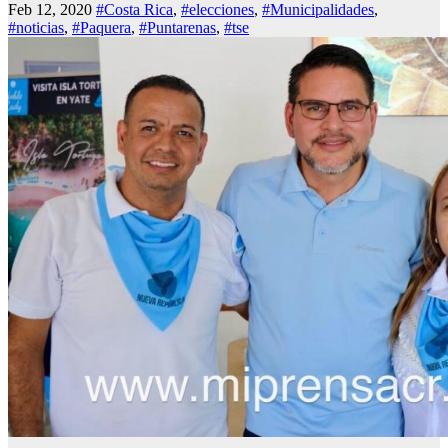
Feb 12, 2020
#Costa Rica
,
#elecciones
,
#Municipalidades
,
#noticias
,
#Paquera
,
#Puntarenas
,
#tse