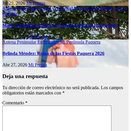
Jul 29, 2026
Mi Prensa
Antena Peninsular
Cultura y Sociedad
Mi Península
Mundo Social
Paquera
María Auxiliadora tendrá su Señora Reina en Río Grande
May 18, 2026
Mi Prensa
Antena Peninsular
Enfiestados
Mi Península
Paquera
Belinda Méndez: Reina de las Fiestas Paquera 2026
Abr 27, 2026
Mi Prensa
Deja una respuesta
Tu dirección de correo electrónico no será publicada.
Los campos
obligatorios están marcados con
*
Comentario
*