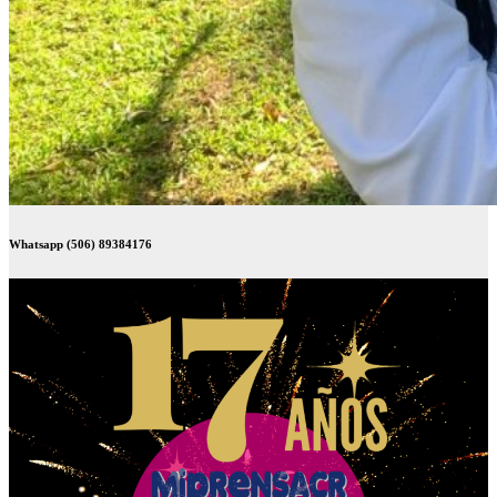
Whatsapp (506) 89384176