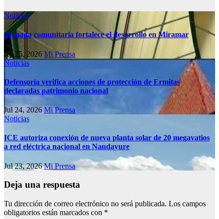
Noticias
Jornada comunitaria fortalece el desarrollo en Miramar
Jul 25, 2026
Mi Prensa
Noticias
Defensoría verifica acciones de protección de Ermitas
declaradas patrimonio nacional
Jul 24, 2026
Mi Prensa
Noticias
ICE autoriza conexión de nueva planta solar de 20 megavatios
a red eléctrica nacional en Nandayure
Jul 23, 2026
Mi Prensa
Deja una respuesta
Tu dirección de correo electrónico no será publicada.
Los campos
obligatorios están marcados con
*