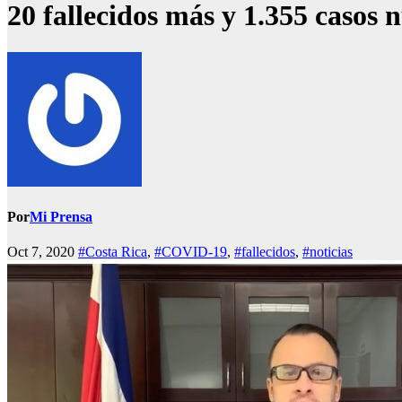
20 fallecidos más y 1.355 casos
Por
Mi Prensa
Oct 7, 2020
#Costa Rica
,
#COVID-19
,
#fallecidos
,
#noticias