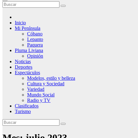
Inicio
Mi Península
Cóbano
Lepanto
Paquera
Pluma Liviana
Opinión
Noticias
Deportes
Espectáculos
Modelos, estilo y belleza
Cultura y Sociedad
Variedad
Mundo Social
Radio y TV
Clasificados
Turismo
Mes:
julio 2023