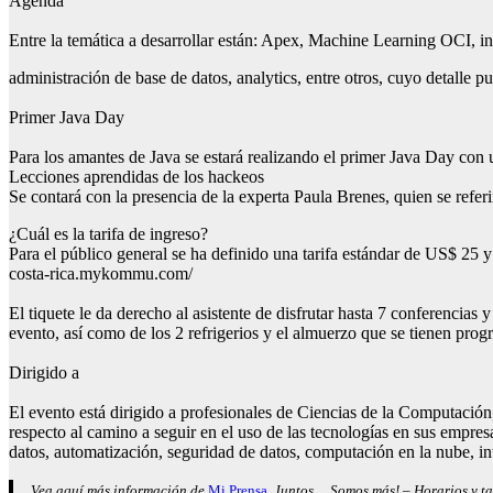
Agenda
Entre la temática a desarrollar están: Apex, Machine Learning OCI, inte
administración de base de datos, analytics, entre otros, cuyo detalle
Primer Java Day
Para los amantes de Java se estará realizando el primer Java Day con 
Lecciones aprendidas de los hackeos
Se contará con la presencia de la experta Paula Brenes, quien se referi
¿Cuál es la tarifa de ingreso?
Para el público general se ha definido una tarifa estándar de US$ 25 
costa-rica.mykommu.com/
El tiquete le da derecho al asistente de disfrutar hasta 7 conferencias 
evento, así como de los 2 refrigerios y el almuerzo que se tienen pro
Dirigido a
El evento está dirigido a profesionales de Ciencias de la Computación,
respecto al camino a seguir en el uso de las tecnologías en sus empre
datos, automatización, seguridad de datos, computación en la nube, int
Vea aquí más información de
Mi Prensa
, Juntos… Somos más! – Horarios y ta