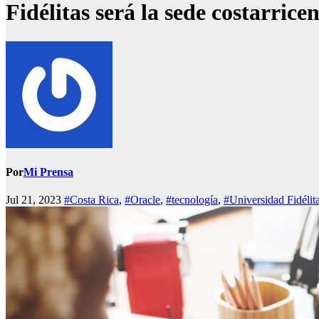
Fidélitas será la sede costarric
Por
Mi Prensa
Jul 21, 2023
#Costa Rica
,
#Oracle
,
#tecnología
,
#Universidad Fidélit