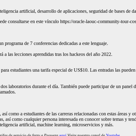
ligencia artificial, desarrollo de aplicaciones, seguridad de bases de da
 puede consultarse en este vínculo https://oracle-laouc-community-tour
un programa de 7 conferencias dedicadas a este lenguaje.
rá a las lecciones aprendidas tras los hackeos del año 2022.
y para estudiantes una tarifa especial de US$10. Las entradas las puede
y dos laboratorios durante el día. También puede participar de un panel d
gramados.
 así como a estudiantes de las carreras relacionadas con estas áreas y 
sas, así como cualquier persona interesada en conocer sobre temas y tend
eligencia artificial, machine learning, microservicios y más.
rifas de servicio de ferry a Paquera
aquí
Visite nuestro canal de
Youtube