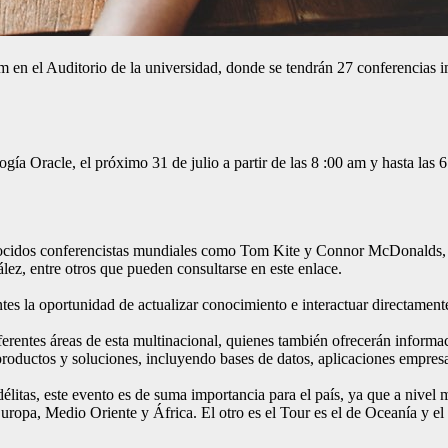
 pm en el Auditorio de la universidad, donde se tendrán 27 conferencias im
nología Oracle, el próximo 31 de julio a partir de las 8 :00 am y hasta
conocidos conferencistas mundiales como Tom Kite y Connor McDonalds
z, entre otros que pueden consultarse en este enlace.
ntes la oportunidad de actualizar conocimiento e interactuar directament
ferentes áreas de esta multinacional, quienes también ofrecerán inform
roductos y soluciones, incluyendo bases de datos, aplicaciones empresar
tas, este evento es de suma importancia para el país, ya que a nivel m
pa, Medio Oriente y África. El otro es el Tour es el de Oceanía y el t