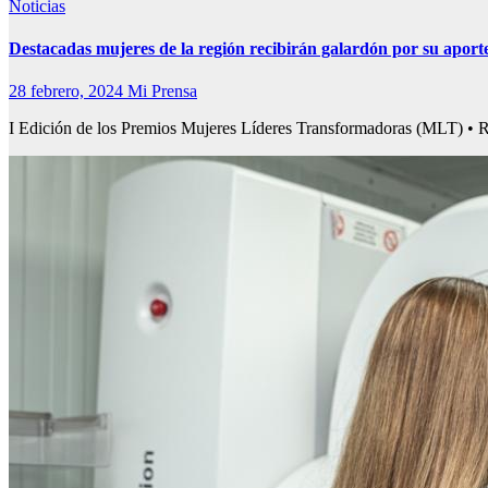
Noticias
Destacadas mujeres de la región recibirán galardón por su aporte 
28 febrero, 2024
Mi Prensa
I Edición de los Premios Mujeres Líderes Transformadoras (MLT) • R