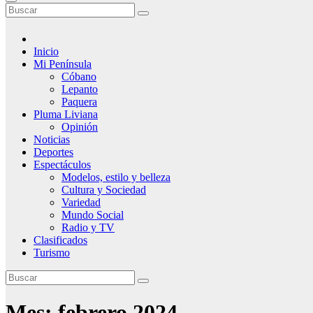
Inicio
Mi Península
Cóbano
Lepanto
Paquera
Pluma Liviana
Opinión
Noticias
Deportes
Espectáculos
Modelos, estilo y belleza
Cultura y Sociedad
Variedad
Mundo Social
Radio y TV
Clasificados
Turismo
Mes:
febrero 2024