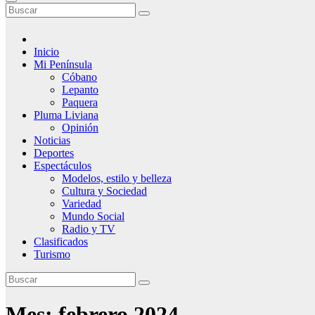
Inicio
Mi Península
Cóbano
Lepanto
Paquera
Pluma Liviana
Opinión
Noticias
Deportes
Espectáculos
Modelos, estilo y belleza
Cultura y Sociedad
Variedad
Mundo Social
Radio y TV
Clasificados
Turismo
Mes:
febrero 2024