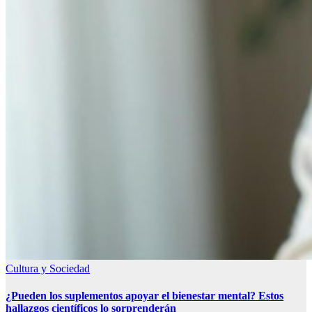
Cultura y Sociedad
¿Pueden los suplementos apoyar el bienestar mental? Estos
hallazgos científicos lo sorprenderán