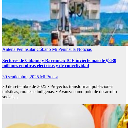
Antena Peninsular
Cóbano
Mi Península
Noticias
Sectores de Cóbano y Barranca: ICE invierte más de ₡630
millones en obras eléctricas y de conectividad
30 septiembre, 2025
Mi Prensa
30 de setiembre de 2025 • Proyectos transforman poblaciones
turísticas, rurales e indígenas. • Avanza como polo de desarrollo
social,…