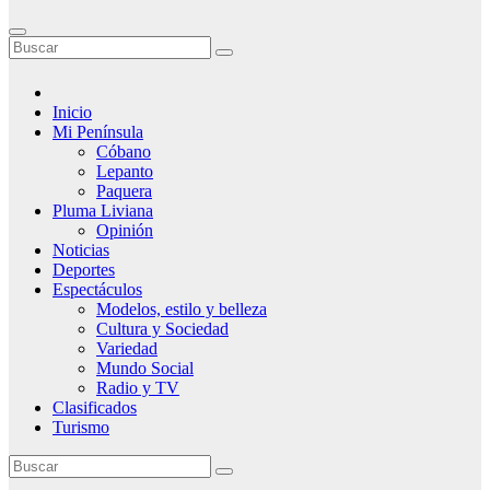
Inicio
Mi Península
Cóbano
Lepanto
Paquera
Pluma Liviana
Opinión
Noticias
Deportes
Espectáculos
Modelos, estilo y belleza
Cultura y Sociedad
Variedad
Mundo Social
Radio y TV
Clasificados
Turismo