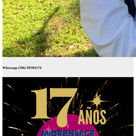
Whatsapp (506) 89384176