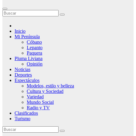
Inicio
Mi Península
Cóbano
Lepanto
Paquera
Pluma Liviana
Opinión
Noticias
Deportes
Espectáculos
Modelos, estilo y belleza
Cultura y Sociedad
Variedad
Mundo Social
Radio y TV
Clasificados
Turismo