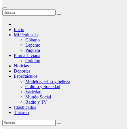
Inicio
Mi Península
Cóbano
Lepanto
Paquera
Pluma Liviana
Opinión
Noticias
Deportes
Espectáculos
Modelos, estilo y belleza
Cultura y Sociedad
Variedad
Mundo Social
Radio y TV
Clasificados
Turismo