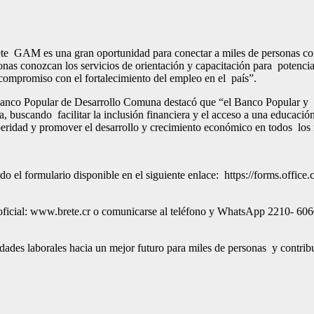
te GAM es una gran oportunidad para conectar a miles de personas con of
as conozcan los servicios de orientación y capacitación para potenciar 
o compromiso con el fortalecimiento del empleo en el país”.
 Banco Popular de Desarrollo Comuna destacó que “el Banco Popular y
égica, buscando facilitar la inclusión financiera y el acceso a una educ
eridad y promover el desarrollo y crecimiento económico en todos los 
nando el formulario disponible en el siguiente enlace: https://forms.o
oficial: www.brete.cr o comunicarse al teléfono y WhatsApp 2210- 6060,
s laborales hacia un mejor futuro para miles de personas y contribui