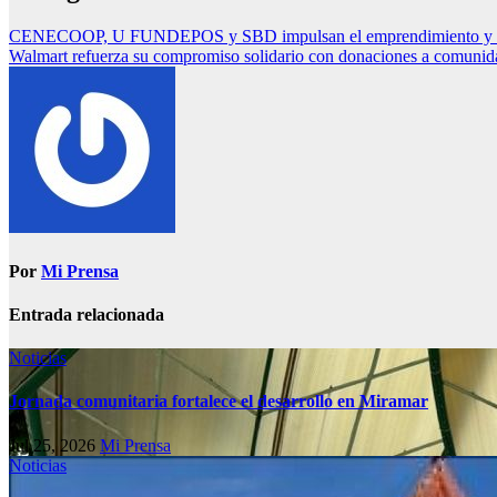
CENECOOP, U FUNDEPOS y SBD impulsan el emprendimiento y la inn
Walmart refuerza su compromiso solidario con donaciones a comunid
Por
Mi Prensa
Entrada relacionada
Noticias
Jornada comunitaria fortalece el desarrollo en Miramar
Jul 25, 2026
Mi Prensa
Noticias