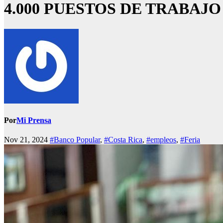
4.000 PUESTOS DE TRABAJ
Por
Mi Prensa
Nov 21, 2024
#Banco Popular
,
#Costa Rica
,
#empleos
,
#Feria