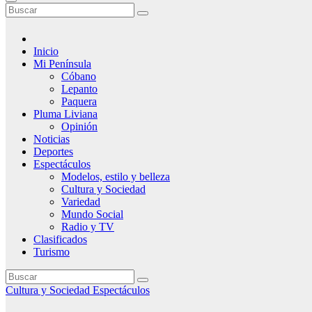
Inicio
Mi Península
Cóbano
Lepanto
Paquera
Pluma Liviana
Opinión
Noticias
Deportes
Espectáculos
Modelos, estilo y belleza
Cultura y Sociedad
Variedad
Mundo Social
Radio y TV
Clasificados
Turismo
Cultura y Sociedad
Espectáculos