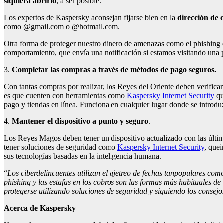
siquiera abrirlo
, a ser posible.
Los expertos de Kaspersky aconsejan fijarse bien en la
dirección de 
como @gmail.com o @hotmail.com.
Otra forma de proteger nuestro dinero de amenazas como el phishing
comportamiento, que envía una notificación si estamos visitando una 
3.
Completar las compras a través de métodos de pago seguros.
Con tantas compras por realizar, los Reyes del Oriente deben verificar
es que cuenten con herramientas como
Kaspersky Internet Security
qu
pago y tiendas en línea. Funciona en cualquier lugar donde se introduzc
4.
Mantener el dispositivo a punto y seguro
.
Los Reyes Magos deben tener un dispositivo actualizado con las últi
tener soluciones de seguridad como
Kaspersky Internet Security
, quei
sus tecnologías basadas en la inteligencia humana.
“
L
os
ciberdelincuentes
utilizan
el ajetreo de fechas tan
populares como
phishing y las estafas en los cobros son las formas más habituales 
protegerse utilizando
soluciones de seguridad y siguiendo los consejo
Acerca de Kaspersky