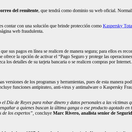
correo del remitente
, que tendrá como dominio su web oficial. Normalme
 es contar con una solución que brinde protección como
Kaspersky Total
página web fraudulenta.
 que sus pagos en línea se realicen de manera segura; para ellos es reco
e ofrece la opción de activar el “Pago Seguro y protege las operaciones
a los detalles de su tarjeta bancaria o se realicen compras por Internet.
mas versiones de los programas y herramientas, pues de esta manera po
ncluye funciones antipirateo, anti-virus y antimalware o Kaspersky Frau
 el Día de Reyes
para
robar
dinero y datos personales a las víctimas 
de engañar a quienes buscan la última ganga o ese producto agotado en
s de los expertos”,
concluye
Marc Rivero
,
analista senior de Seguri