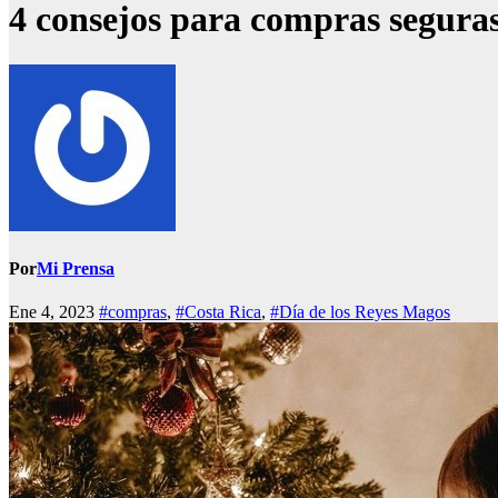
4 consejos para compras seguras
Por
Mi Prensa
Ene 4, 2023
#compras
,
#Costa Rica
,
#Día de los Reyes Magos