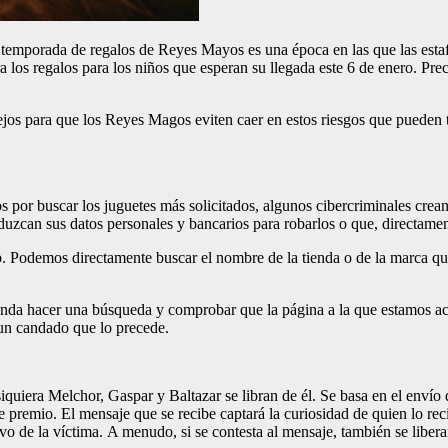
temporada de regalos de Reyes Mayos es una época en las que las estaf
a los regalos para los niños que esperan su llegada este 6 de enero. Pr
jos para que los Reyes Magos eviten caer en estos riesgos que pueden 
 por buscar los juguetes más solicitados, algunos cibercriminales crea
duzcan sus datos personales y bancarios para robarlos o que, directam
web. Podemos directamente buscar el nombre de la tienda o de la marca 
nda hacer una búsqueda y comprobar que la página a la que estamos acc
un candado que lo precede.
siquiera Melchor, Gaspar y Baltazar se libran de él. Se basa en el enví
e premio. El mensaje que se recibe captará la curiosidad de quien lo re
vo de la víctima. A menudo, si se contesta al mensaje, también se liberar